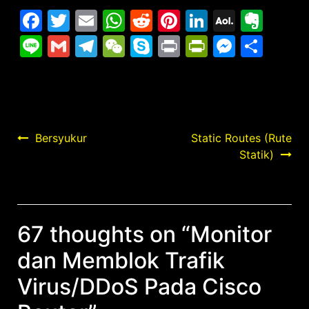
Facebook
Twitter
Email
WhatsApp
Reddit
Pinterest
LinkedIn
AOL
Eve
Mail
Line
Gmail
Telegram
WeChat
Skype
Print
PrintFrie
Messe
Sha
Post
Bersyukur
Static Routes (Rute
Statik)
navigation
67 thoughts on “
Monitor
dan Memblok Trafik
Virus/DDoS Pada Cisco