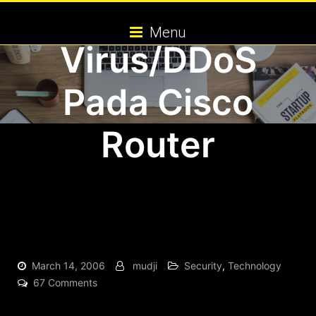
Memblok Trafik
Skip
to
Menu
content
Virus/DDoS
Pada Cisco
Router
March 14, 2006
mudji
Security
,
Technology
on
67 Comments
Monitor
dan
Memblok