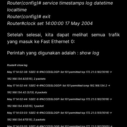
Router(config)# service timestamps log datetime
localtime
Router(config)# exit
Router#clock set 14:00:00 17 May 2004
Setelah selesai, kita dapat melihat semua trafik
yang masuk ke Fast Ethernet 0:
Perintah yang digunakan adalah :
show log
Router# show log
May 17 14:02:38: %SEC-6-IPACCESSLOGP: list 101 permitted tcp 172.21.0.182(1019) ->
192.168.134.82(515), 2 packets
May 17 14:02:44: %SEC-6-IPACCESSLOGDP: list 101 permitted icmp 192.168.134.2 ->
192.168.134.42 (3/13), 6 packets
May 17 14:02:44: %SEC-6-IPACCESSLOGP: list 101 permitted tcp 172.21.0.182(1019) ->
192.168.134.43(515), 1 packet
May 17 14:03:03: %SEC-6-IPACCESSLOGP: list 101 permitted tcp 172.21.0.155(1014) ->
192.168.134.67(515), 2 packets
May 17 14:03:05: %SEC-6-IPACCESSLOGP: list 101 permitted tcp 172.21.0.182(1005) ->