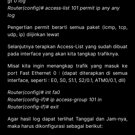
gt 0 log
Router(config)# access-list 101 permit ip any any
log
Pengertian permit berarti semua paket (icmp, tcp,
udp, ip) diijinkan lewat
Selanjutnya terapkan Access-List yang sudah dibuat
pada interface yang akan kita tangkap trafiknya.
Misal kita ingin menangkap trafik yang masuk ke
port Fast Ethernet 0 : (dapat diterapkan di semua
interface, seperti : E0, S0, S1.1, S2/0.1, ATM0/0.1, dll)
Router(config)# int fa0
Router(config-if)# ip access-group 101 in
Router(config-if)# exit
Agar hasil log dapat terlihat Tanggal dan Jam-nya,
maka harus dikonfigurasi sebagai berikut: