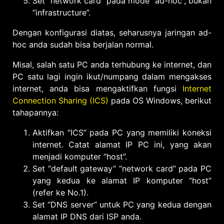
Set “network card” pada mode “ad-hoc”, bukan
“infrastructure”.
Dengan konfigurasi diatas, seharusnya jaringan ad-
hoc anda sudah bisa berjalan normal.
Misal, salah satu PC anda terhubung ke internet, dan
PC satu lagi ingin ikut/numpang dalam mengakses
internet, anda bisa mengaktifkan fungsi
Internet
Connection Sharing (ICS)
pada OS Windows, berikut
tahapannya:
Aktifkan “ICS” pada PC yang memiliki koneksi
internet. Catat alamat IP PC ini, yang akan
menjadi komputer “host”.
Set “default gateway” “network card” pada PC
yang kedua ke alamat IP komputer “host”
(refer ke No.1).
Set “DNS server” untuk PC yang kedua dengan
alamat IP DNS dari ISP anda.