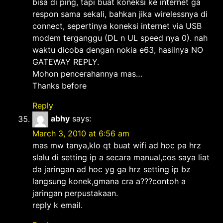
bisa di ping, tapi buat koneksi ke internet ga
respon sama sekali, bahkan jika wirelessnya di
connect, sepertinya koneksi internet via USB
modem terganggu (DL n UL speed nya 0). nah
waktu dicoba dengan nokia e63, hasilnya NO
GATEWAY REPLY.
Mohon pencerahannya mas…
Thanks before
Reply
abhy
says:
March 3, 2010 at 6:56 am
mas mw tanya,klo qt buat wifi ad hoc pa hrz
slalu di setting ip a secara manual,cos saya liat
da jaringan ad hoc yg ga hrz setting ip bz
langsung konek,gmana cra a???contoh a
jaringan perpustakaan.
reply k email.