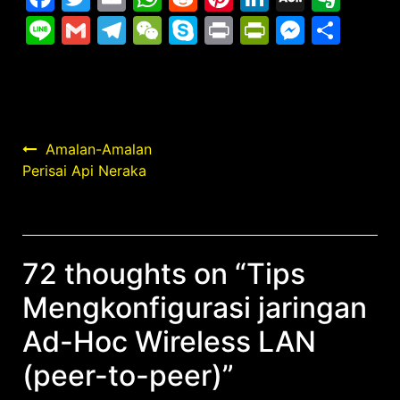
Mail
Line
Gmail
Telegram
WeChat
Skype
Print
PrintFrie
Messe
Sha
Post
Amalan-Amalan
Perisai Api Neraka
navigation
72 thoughts on “
Tips
Mengkonfigurasi jaringan
Ad-Hoc Wireless LAN
(peer-to-peer)
”