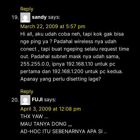
Reply
sandy
says:
March 22, 2009 at 5:57 pm
Hi all, aku udah coba neh, tapi kok gak bisa
nge ping ya ? Padahal wireless nya udah
conect , tapi buat ngeping selalu request time
out. Padahal subnet mask nya udah sama,
255.255.0.0, ipnya 192.168.1.10 untuk pc
pertama dan 192.168.1.200 untuk pc kedua.
Apanay yang perlu disetting lage?
Reply
FUJI
says:
April 3, 2009 at 12:08 pm
THX YAW …
MAU TANYA DONG ,,,
AD-HOC ITU SEBENARNYA APA SI ..