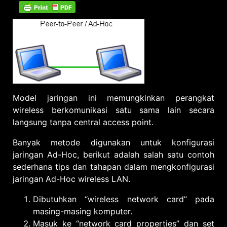
Ad-
Hoc
Wireless
LAN
(peer-
to-
peer)
Model jaringan ini memungkinkan perangkat
wireless berkomunikasi satu sama lain secara
langsung tanpa central access point.
Banyak metode digunakan untuk konfigurasi
jaringan Ad-Hoc, berikut adalah salah satu contoh
sederhana tips dan tahapan dalam mengkonfigurasi
jaringan Ad-Hoc wireless LAN.
Dibutuhkan “wireless network card” pada
masing-masing komputer.
Masuk ke “network card properties” dan set