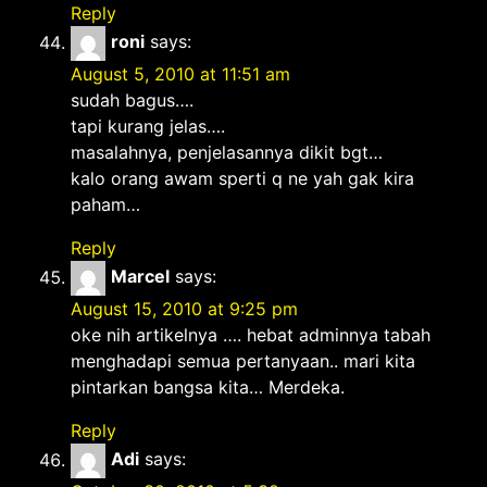
Reply
roni
says:
August 5, 2010 at 11:51 am
sudah bagus….
tapi kurang jelas….
masalahnya, penjelasannya dikit bgt…
kalo orang awam sperti q ne yah gak kira
paham…
Reply
Marcel
says:
August 15, 2010 at 9:25 pm
oke nih artikelnya …. hebat adminnya tabah
menghadapi semua pertanyaan.. mari kita
pintarkan bangsa kita… Merdeka.
Reply
Adi
says: