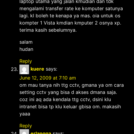
laptop utama yang jalan kmudian dan tdk
mengalami transfer rate ke komputer satunya
lagi. kl boleh te kenapa ya mas. oia untuk os
kompter 1 Vista kmdian kmputer 2 osnya xp.
terima kasih sebelumnya.
salam
hudan
Reply
kuere
says:
June 12, 2009 at 7:10 am
om mau tanya nih ttg cctv, gmana ya om cara
setting cctv yang bisa d akses dmana saja.
coz ini aq ada kendala ttg cctv, dsini klu
intranet bisa tp klu keluar gbisa om. makasih
yaaa
Reply
erlangga
says: