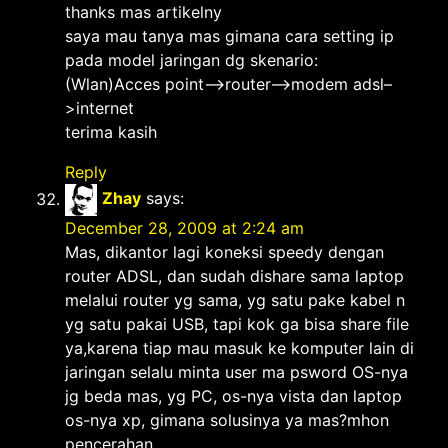
thanks mas artikelny
saya mau tanya mas gimana cara setting ip
pada model jaringan dg skenario:
(Wlan)Acces point–>router–>modem adsl–
>internet
terima kasih
Reply
Zhay
says:
December 28, 2009 at 2:24 am
Mas, dikantor lagi koneksi speedy dengan
router ADSL, dan sudah dishare sama laptop
melalui router yg sama, yg satu pake kabel n
yg satu pakai USB, tapi kok ga bisa share file
ya,karena tiap mau masuk ke komputer lain di
jaringan selalu minta user ma psword OS-nya
jg beda mas, yg PC, os-nya vista dan laptop
os-nya xp, gimana solusinya ya mas?mhon
pencerahan