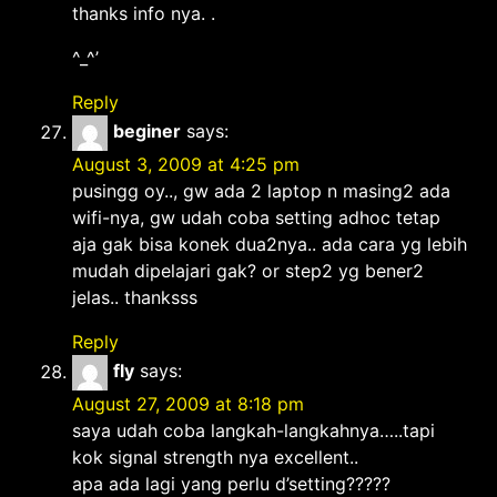
thanks info nya. .
^_^’
Reply
beginer
says:
August 3, 2009 at 4:25 pm
pusingg oy.., gw ada 2 laptop n masing2 ada
wifi-nya, gw udah coba setting adhoc tetap
aja gak bisa konek dua2nya.. ada cara yg lebih
mudah dipelajari gak? or step2 yg bener2
jelas.. thanksss
Reply
fly
says:
August 27, 2009 at 8:18 pm
saya udah coba langkah-langkahnya…..tapi
kok signal strength nya excellent..
apa ada lagi yang perlu d’setting?????