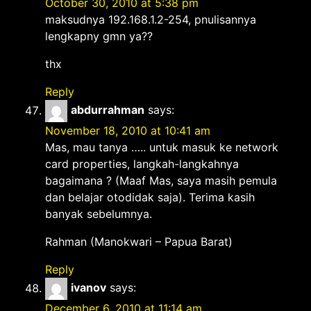
October 30, 2010 at 5:38 pm
maksudnya 192.168.1.2-254, pnulisannya
lengkapny gmn ya??
thx
Reply
abdurrahman
says:
November 18, 2010 at 10:41 am
Mas, mau tanya ….. untuk masuk ke network
card properties, langkah-langkahnya
bagaimana ? (Maaf Mas, saya masih pemula
dan belajar otodidak saja). Terima kasih
banyak sebelumnya.
Rahman (Manokwari – Papua Barat)
Reply
ivanov
says:
December 6, 2010 at 11:14 am