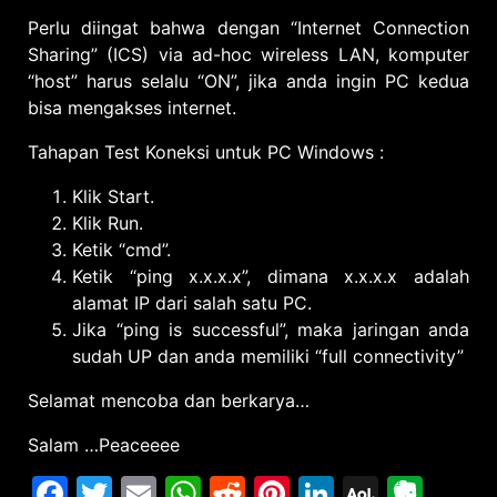
Perlu diingat bahwa dengan “Internet Connection
Sharing” (ICS) via ad-hoc wireless LAN, komputer
“host” harus selalu “ON”, jika anda ingin PC kedua
bisa mengakses internet.
Tahapan Test Koneksi untuk PC Windows :
Klik Start.
Klik Run.
Ketik “cmd”.
Ketik “ping x.x.x.x”, dimana x.x.x.x adalah
alamat IP dari salah satu PC.
Jika “ping is successful”, maka jaringan anda
sudah UP dan anda memiliki “full connectivity”
Selamat mencoba dan berkarya…
Salam …Peaceeee
Facebook
Twitter
Email
WhatsApp
Reddit
Pinterest
LinkedIn
AOL
Eve