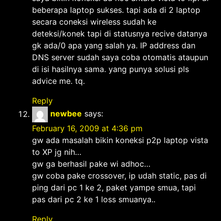
beberapa laptop sukses. tapi ada di 2 laptop
secara coneksi wireless sudah ke
deteksi/konek tapi di statusnya recive datanya
gk ada/0 apa yang salah ya. IP address dan
DNS server sudah saya coba otomatis ataupun
di isi hasilnya sama. yang punya solusi pls
advice me. tq.
Reply
newbee
says:
February 16, 2009 at 4:36 pm
gw ada masalah bikin koneksi p2p laptop vista
to XP jg nih…
gw ga berhasil pake wi adhoc…
gw coba pake crossover, ip udah static, pas di
ping dari pc 1 ke 2, paket yampe smua, tapi
pas dari pc 2 ke 1 loss smuanya..
Reply