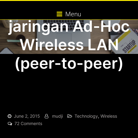
Mengkonfigurasi
Skip
to
Menu
content
jaringan Ad-Hoc
Wireless LAN
(peer-to-peer)
June 2, 2015
mudji
Technology
,
Wireless
on
72 Comments
Tips
Mengkonfigurasi
jaringan