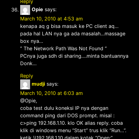
Reply
Opie
says:
March 10, 2010 at 4:53 am
kenapa aq g bisa masuk ke PC client aq…
pada hal LAN nya ga ada masalah…massage
box nya…
” The Network Path Was Not Found ”
PCnya juga sdh di sharing….minta bantuannya
Donk…
Reply
mudji
says:
March 10, 2010 at 6:03 am
@Opie,
coba test dulu koneksi IP nya dengan
command ping dari DOS prompt. misal :
c>ping 192.168.1.10. klo OK alias reply. coba
klik di windows menu “Start” trus klik “Run…”.
ketik \\192.168.1.10 dalam kotak “Open:”