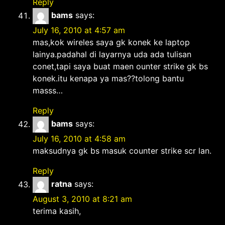
Reply
bams
says:
July 16, 2010 at 4:57 am
mas,kok wireles saya gk konek ke laptop
lainya.padahal di layarnya uda ada tulisan
conet,tapi saya buat maen ounter strike gk bs
konek.itu kenapa ya mas??tolong bantu
masss…
Reply
bams
says:
July 16, 2010 at 4:58 am
maksudnya gk bs masuk counter strike scr lan.
Reply
ratna
says:
August 3, 2010 at 8:21 am
terima kasih,