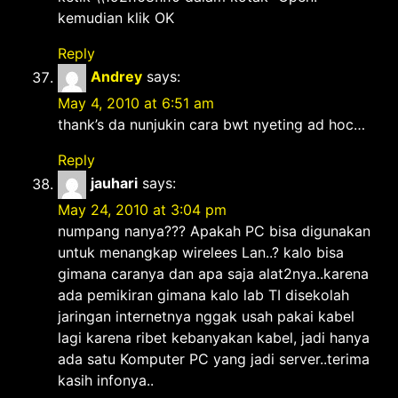
kemudian klik OK
Reply
Andrey
says:
May 4, 2010 at 6:51 am
thank’s da nunjukin cara bwt nyeting ad hoc…
Reply
jauhari
says:
May 24, 2010 at 3:04 pm
numpang nanya??? Apakah PC bisa digunakan
untuk menangkap wirelees Lan..? kalo bisa
gimana caranya dan apa saja alat2nya..karena
ada pemikiran gimana kalo lab TI disekolah
jaringan internetnya nggak usah pakai kabel
lagi karena ribet kebanyakan kabel, jadi hanya
ada satu Komputer PC yang jadi server..terima
kasih infonya..