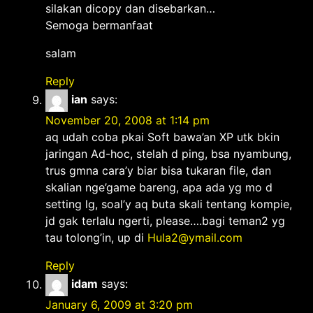
silakan dicopy dan disebarkan…
Semoga bermanfaat
salam
Reply
ian
says:
November 20, 2008 at 1:14 pm
aq udah coba pkai Soft bawa’an XP utk bkin
jaringan Ad-hoc, stelah d ping, bsa nyambung,
trus gmna cara’y biar bisa tukaran file, dan
skalian nge’game bareng, apa ada yg mo d
setting lg, soal’y aq buta skali tentang kompie,
jd gak terlalu ngerti, please….bagi teman2 yg
tau tolong’in, up di
Hula2@ymail.com
Reply
idam
says:
January 6, 2009 at 3:20 pm