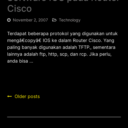
Cisco
November 2, 2007
Technology
Terdapat beberapa protokol yang digunakan untuk
mengâ€copyâ€ IOS ke dalam Router Cisco. Yang
paling banyak digunakan adalah TFTP., sementara
lainnya adalah ftp, http, scp, dan rcp. Jika perlu,
anda bisa …
Posts
Older posts
navigation